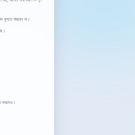
ণ হয়, আপনি সাইনআপ সম্পূর্ণ
্স খুলতে পারবেন না।
েছে।
মান করলেও।