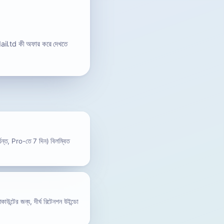
Mail.td কী অফার করে দেখতে
যন্ত, Pro-তে 7 দিন) বিলম্বিত
াউন্টের জন্য, দীর্ঘ রিটেনশন উইন্ডো