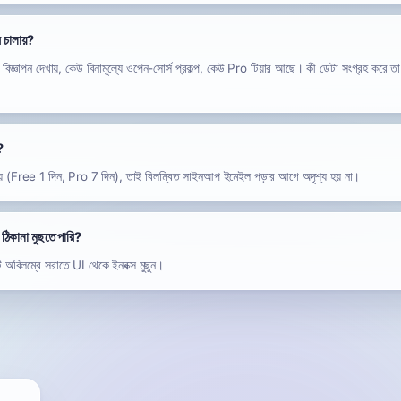
 চালায়?
সে বিজ্ঞাপন দেখায়, কেউ বিনামূল্যে ওপেন-সোর্স প্রকল্প, কেউ Pro টিয়ার আছে। কী ডেটা সংগ্রহ করে 
?
েয় (Free 1 দিন, Pro 7 দিন), তাই বিলম্বিত সাইনআপ ইমেইল পড়ার আগে অদৃশ্য হয় না।
িকানা মুছতে পারি?
টি অবিলম্বে সরাতে UI থেকে ইনবক্স মুছুন।