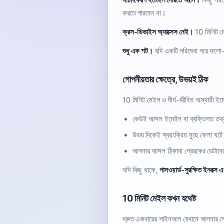
যাচাইকরণ ইমেইল দেরিতে আসে।
কিছু পরিষ
করতে পারবেন না।
ক্রস-ডিভাইস অ্যাক্সেস নেই।
10 মিনিট মে
শুধু এক শট।
যদি একটি পরিষেবা পরে ফলো-আ
গোপনীয়তার ক্ষেত্রে, উভয়ই ঠিক
10 মিনিট মেইল ও দীর্ঘ-জীবিত অস্থায়ী ইমে
কেউই আসল ইমেইল বা ব্যক্তিগত তথ্য 
উভয় দিকেই স্বয়ংক্রিয় মুছে ফেলা ঘটে
আপনার আসল ঠিকানা প্রেরকের ডেটাবেস
যদি কিছু থাকে,
পাসওয়ার্ড-সুরক্ষিত ইনবক্স 
10 মিনিট মেইল কখন যথেষ্ট
দ্রুত একবারের সাইনআপ যেখানে আপনার সে