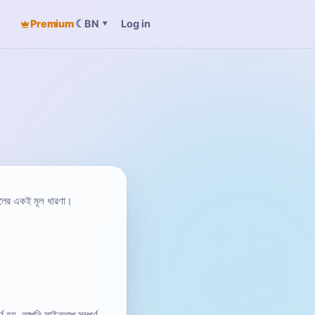
Premium
☾
Log in
BN
▾
ইলের একই মূল ধারণা।