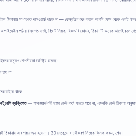
েবা সাইনআপের 30 মিনিট পরে পাঠায়, 1 মিনিট নয়। যদি আপনার ঠিকানা 10 মিনিটে মেয়াদোত্তীর্
ইল ঠিকানায় সাধারণত পাসওয়ার্ড থাকে না — ডেস্কটপে শুরু করলে আপনি ফোন থেকে একই ইনবক
প ইমেইল পাঠায় (স্বাগত বার্তা, রিসেট লিঙ্ক, রিকভারি কোড), ঠিকানাটি অনেক আগেই চলে গ
ইলের অনুরূপ গোপনীয়তা বৈশিষ্ট্য রয়েছে:
চায় না
ের বাইরে থাকে
একটু বেশি ব্যক্তিগত
— পাসওয়ার্ডধারী ছাড়া কেউ বার্তা পড়তে পারে না, এমনকি কেউ ঠিকানা অনু
ই ঠিকানার আর প্রয়োজন হবে না। 30 সেকেন্ডে যাচাইকরণ লিঙ্কে ক্লিক করুন, শেষ।